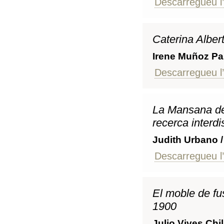
Descarregueu l’
Caterina Alber
Irene Muñoz Pai
Descarregueu l’
La Mansana de 
recerca interdis
Judith Urbano /
Descarregueu l’
El moble de fu
1900
Julio Vives Chil