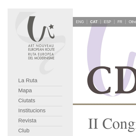
ENG
CAT
ESP
FR
La Ruta
Mapa
Ciutats
Institucions
II Cong
Revista
Club