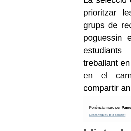
prioritzar 
grups de re
poguessin e
estudiant
treballant en
en el cam
compartir anà
Ponència marc per Pame
Descarregueu text complet