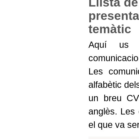
Llista d
presenta
temàtic
Aquí us p
comunicacio
Les comunic
alfabètic del
un breu CV 
anglès. Les
el que va se