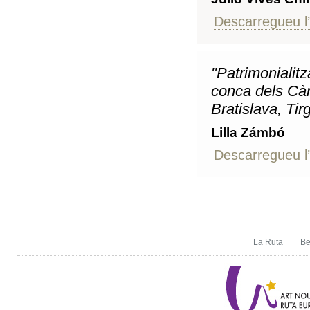
Descarregueu l’
"Patrimonialit
conca dels Càr
Bratislava, Ti
Lilla Zámbó
Descarregueu l’
La Ruta
Be