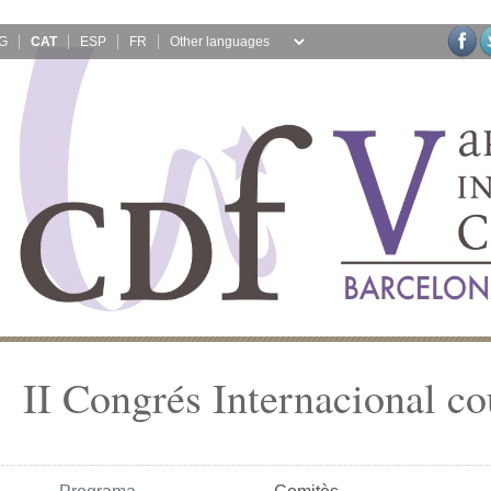
G
CAT
ESP
FR
II Congrés Internacional c