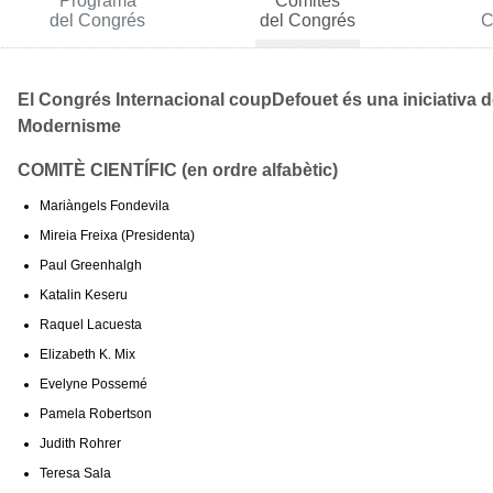
Programa
Comitès
del Congrés
del Congrés
C
El Congrés Internacional coupDefouet és una iniciativa d
Modernisme
COMITÈ CIENTÍFIC (en ordre alfabètic)
Mariàngels Fondevila
Mireia Freixa (Presidenta)
Paul Greenhalgh
Katalin Keseru
Raquel Lacuesta
Elizabeth K. Mix
Evelyne Possemé
Pamela Robertson
Judith Rohrer
Teresa Sala