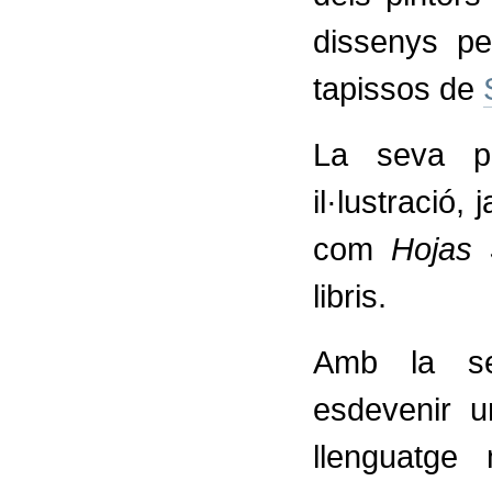
dissenys p
tapissos de
La seva p
il·lustració,
com
Hojas 
libris.
Amb la se
esdevenir u
llenguatge 