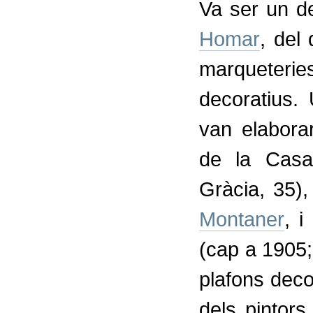
Va ser un d
Homar
, del
marqueteri
decoratius.
van elabora
de la Casa
Gràcia, 35),
Montaner
, i
(cap a 1905
plafons deco
dels pintor