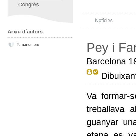
Congrés
Notícies
Arxiu d´autors
Pey i Far
Tornar enrere
Barcelona 1
Dibuixant
Va formar-s
treballava 
guanyar una
etapa es va