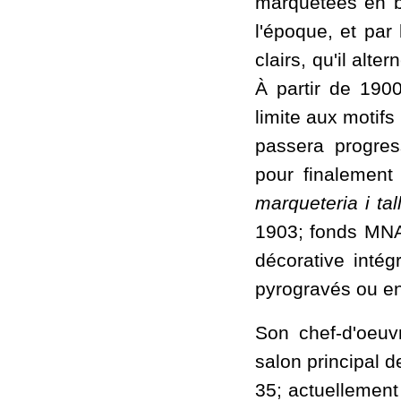
marquetées en bo
l'époque, et par
clairs, qu'il al
À partir de 1900
limite aux motifs
passera progres
pour finalement 
marqueteria i tal
1903; fonds MNAC)
décorative intég
pyrogravés ou en 
Son chef-d'oeuv
salon principal 
35; actuellemen