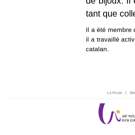
de bijoux. I
tant que col
Il a été membre 
il a travaillé ac
catalan.
La Route
Bi