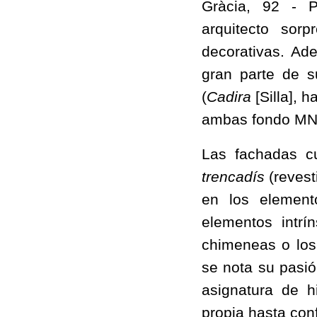
Gràcia, 92 - P
arquitecto sorp
decorativas. Ad
gran parte de s
(
Cadira
[Silla], 
ambas fondo MN
Las fachadas cur
trencadís
(revest
en los elemento
elementos intrí
chimeneas o los 
se nota su pasió
asignatura de hi
propia hasta conf