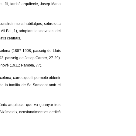
u fill, també arquitecte, Josep Maria
onstruir molts habitatges, sobretot a
Ali Bei, 1), adaptant les novetats del
tis centrals.
celona (1887-1908; passeig de Lluís
02; passeig de Josep Carner, 27-29).
enové (1911; Rambla, 77).
rcelona, càrrec que li permeté obtenir
t de la família de Sa Santedat amb el
únic arquitecte que va guanyar tres
 Així mateix, ocasionalment es dedicà