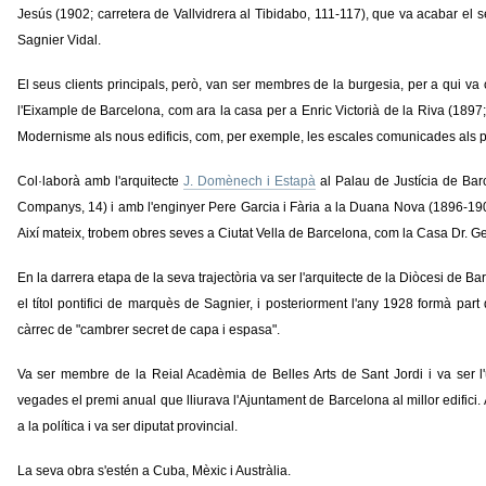
Jesús (1902; carretera de Vallvidrera al Tibidabo, 111-117), que va acabar el se
Sagnier Vidal.
El seus clients principals, però, van ser membres de la burgesia, per a qui va c
l'Eixample de Barcelona, com ara la casa per a Enric Victorià de la Riva (1897; 
Modernisme als nous edificis, com, per exemple, les escales comunicades als pa
Col·laborà amb l'arquitecte
J. Domènech i Estapà
al Palau de Justícia de Bar
Companys, 14) i amb l'enginyer Pere Garcia i Fària a la Duana Nova (1896-19
Així mateix, trobem obres seves a Ciutat Vella de Barcelona, com la Casa Dr. G
En la darrera etapa de la seva trajectòria va ser l'arquitecte de la Diòcesi de Ba
el títol pontifici de marquès de Sagnier, i posteriorment l'any 1928 formà par
càrrec de "cambrer secret de capa i espasa".
Va ser membre de la Reial Acadèmia de Belles Arts de Sant Jordi i va ser l'
vegades el premi anual que lliurava l'Ajuntament de Barcelona al millor edifici.
a la política i va ser diputat provincial.
La seva obra s'estén a Cuba, Mèxic i Austràlia.