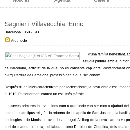
Notícies
Agenda
Galeria
Sagnier i Villavecchia, Enric
Barcelona 1858 - 1931
Arquitecte
Fill d'una família benestant, a
estudià pintura amb el pintor
de Barcelona, activitat de la qual no es conserva cap obra. Posteriorment obti
d'Arquitectura de Barcelona, professió per la qual se'l coneix.
Després d'uns inicis caracteritzats per l'eclecticisme, la seva obra d'estil mod
al 1910. Posteriorment conreà un estil més clàssic.
Les seves primeres intervencions com a arquitecte van ser com a ajudant del 
amb obres de tipus religiós: la reforma de la capella de Sant Josep de la basílica 
de l'església de Monistrol, avui desaparegut. Al llarg de la seva carrera va pro
part de manera altruista, col·laborant amb Dorotea de Chopitea, dels quals 