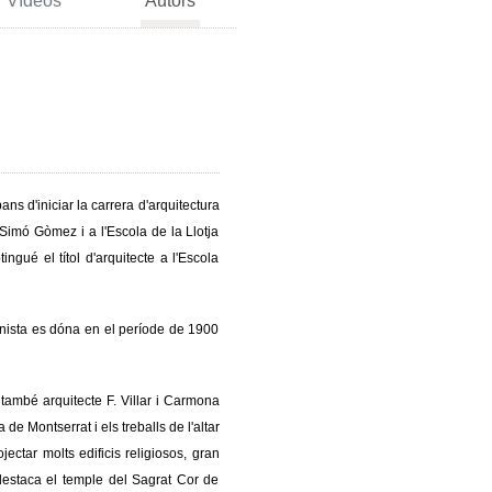
Vídeos
Autors
bans d'iniciar la carrera d'arquitectura
 Simó Gòmez i a l'Escola de la Llotja
ngué el títol d'arquitecte a l'Escola
ernista es dóna en el període de 1900
també arquitecte F. Villar i Carmona
de Montserrat i els treballs de l'altar
jectar molts edificis religiosos, gran
destaca el temple del Sagrat Cor de