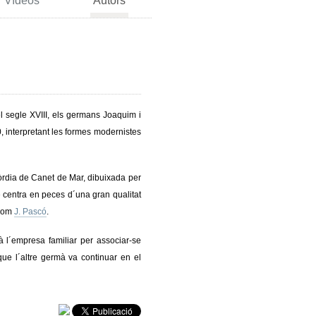
Vídeos
Autors
l segle XVIII, els germans Joaquim i
, interpretant les formes modernistes
òrdia de Canet de Mar, dibuixada per
 centra en peces d´una gran qualitat
 com
J. Pascó
.
 l´empresa familiar per associar-se
que l´altre germà va continuar en el