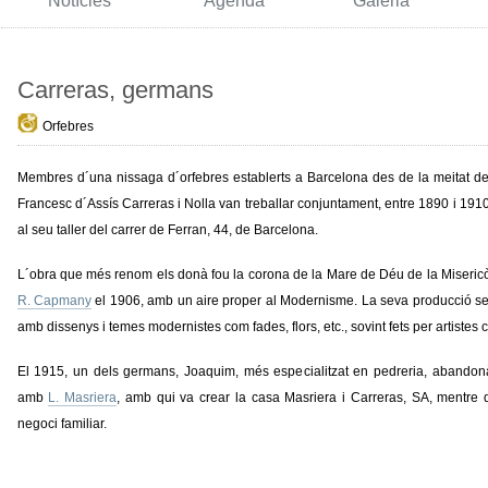
Notícies
Agenda
Galeria
Carreras, germans
Orfebres
Membres d´una nissaga d´orfebres establerts a Barcelona des de la meitat de
Francesc d´Assís Carreras i Nolla van treballar conjuntament, entre 1890 i 1910
al seu taller del carrer de Ferran, 44, de Barcelona.
L´obra que més renom els donà fou la corona de la Mare de Déu de la Miseric
R. Capmany
el 1906, amb un aire proper al Modernisme. La seva producció se
amb dissenys i temes modernistes com fades, flors, etc., sovint fets per artistes
El 1915, un dels germans, Joaquim, més especialitzat en pedreria, abandonà
amb
L. Masriera
, amb qui va crear la casa Masriera i Carreras, SA, mentre 
negoci familiar.