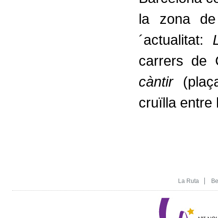
la zona de 
´actualitat:
carrers de 
càntir
(plaç
cruïlla entre 
La Ruta
Be