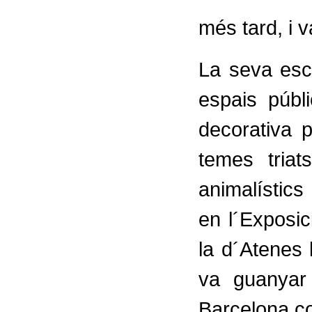
més tard, i v
La seva esc
espais públ
decorativa p
temes tria
animalístics 
en l´Exposic
la d´Atenes 
va guanyar
Barcelona co