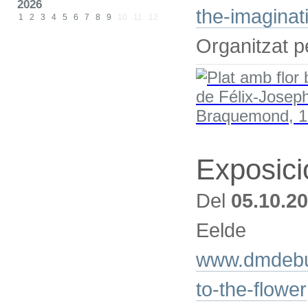
2026
the-imaginat
1
2
3
4
5
6
7
8
9
10
11
12
Organitzat p
Exposici
Del
05.10.2
Eelde
www.dmdebuit
to-the-flower