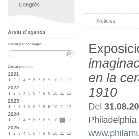
Congrés
Notícies
Arxiu d´agenda
Exposici
Cercar per contingut
imaginac
Cercar per data
en la ce
2021
1
2
3
4
5
6
7
8
9
10
11
12
2022
1910
1
2
3
4
5
6
7
8
9
10
11
12
2023
Del
31.08.2
1
2
3
4
5
6
7
8
9
10
11
12
2024
Philadelphia
1
2
3
4
5
6
7
8
9
10
11
12
2025
www.philamus
1
2
3
4
5
6
7
8
9
10
11
12