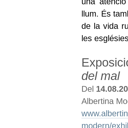
una atenció
llum. És tam
de la vida ru
les esglésies
Exposici
del mal
Del
14.08.2
Albertina Mo
www.albertin
modern/exhib