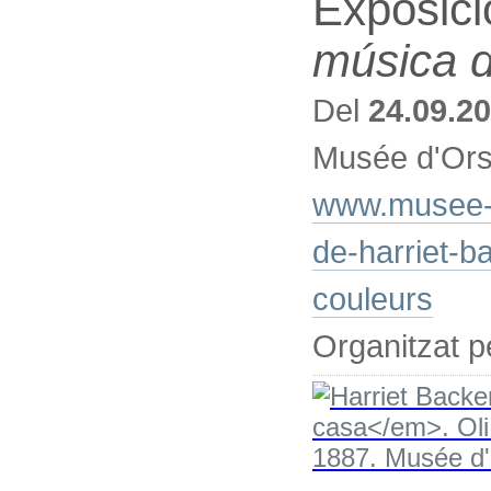
Exposici
música d
Del
24.09.2
Musée d'Ors
www.musee-or
de-harriet-
couleurs
Organitzat 