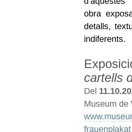
d'aquestes
obra expos
detalls, te
indiferents.
Exposici
cartells
Del
11.10.2
Museum de 
www.museum-
frauenplakat