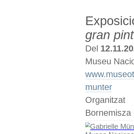
Exposici
gran pin
Del
12.11.2
Museu Nacio
www.museothy
munter
Organitza
Bornemisza