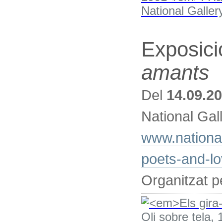
Exposici
amants
Del
14.09.2
National Gal
www.national
poets-and-lo
Organitzat p