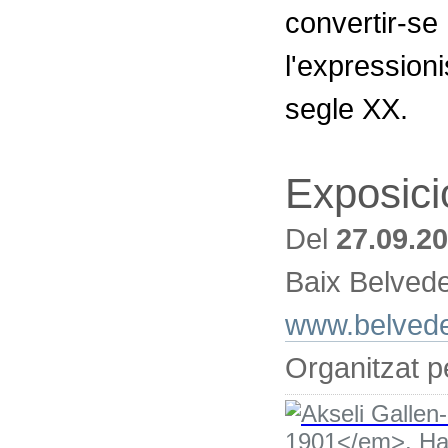
convertir-se
l'expressio
segle XX.
Exposici
Del
27.09.2
Baix Belvede
www.belveder
Organitzat 