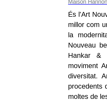
És l'Art Nou
millor com u
la moderni
Nouveau bel
Hankar & C
moviment A
diversitat
procedents d
moltes de le