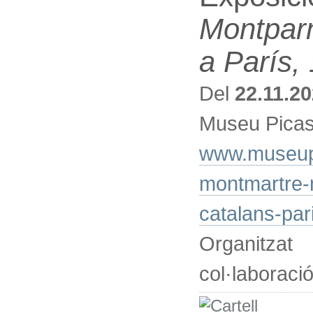
Montparn
a París,
Del
22.11.2
Museu Picas
www.museupic
montmartre-
catalans-par
Organitza
col·laboraci