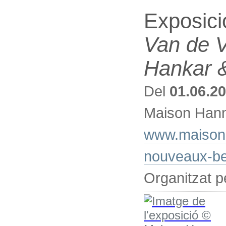
Exposici
Van de V
Hankar 
Del
01.06.2
Maison Hann
www.maisonh
nouveaux-be
Organitzat 