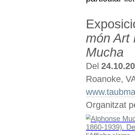
Exposici
món Art
Mucha
Del
24.10.2
Roanoke, V
www.taubma
Organitzat 