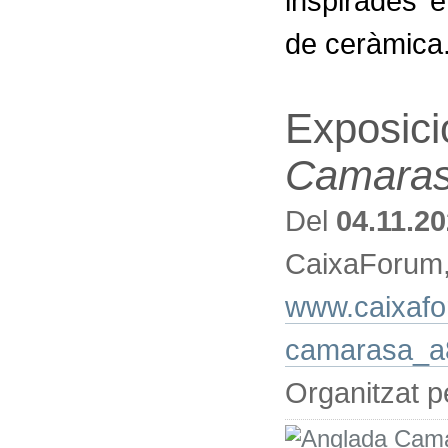
inspirades 
de ceràmica
Exposici
Camara
Del
04.11.2
CaixaForum
www.caixafo
camarasa_a
Organitzat 