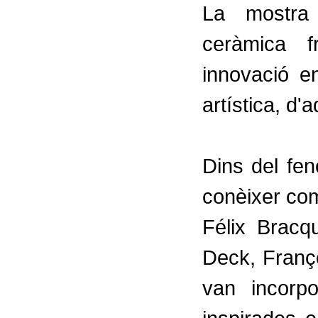
La mostra
ceràmica 
innovació 
artística, d'
Dins del fe
conèixer com
Félix Bracq
Deck, Franç
van incorp