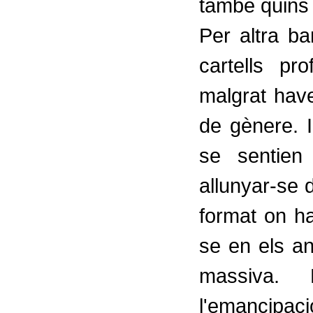
també quins 
Per altra b
cartells pr
malgrat have
de gènere. 
se sentie
allunyar-se d
format on ha
se en els an
massiva. 
l'emancipaci