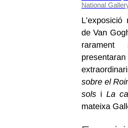
L'exposició
de Van Gogh
rarament 
presentara
extraordinar
sobre el Roi
sols
i
La c
mateixa Gall