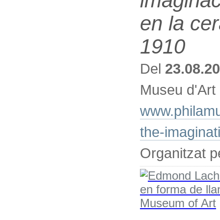
imaginac
en la ce
1910
Del
23.08.2
Museu d'Art 
www.philamus
the-imaginat
Organitzat p