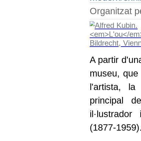
Organitzat p
A partir d'un
museu, que 
l'artista, 
principal d
il·lustrado
(1877-1959)