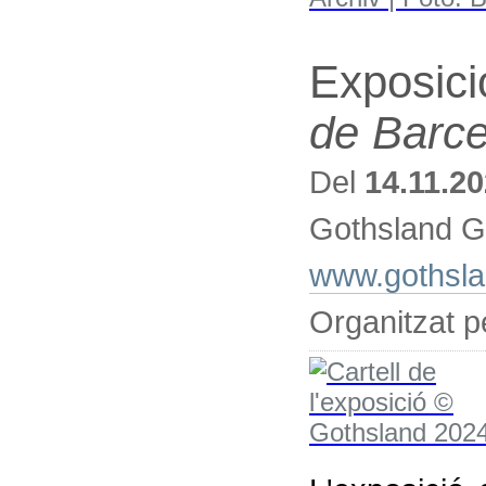
Exposici
de Barc
Del
14.11.2
Gothsland Ga
www.gothsla
Organitzat p