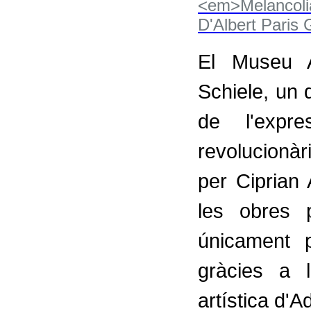
El Museu A
Schiele, un 
de l'expr
revolucionà
per Ciprian
les obres 
únicament p
gràcies a l
artística d'A