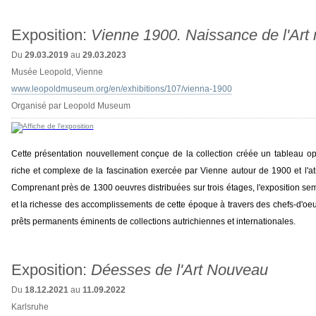
Exposition:
Vienne 1900. Naissance de l'Art
Du
29.03.2019
au
29.03.2023
Musée Leopold, Vienne
www.leopoldmuseum.org/en/exhibitions/107/vienna-1900
Organisé par Leopold Museum
Cette présentation nouvellement conçue de la collection créée un tableau op
riche et complexe de la fascination exercée par Vienne autour de 1900 et l'
Comprenant près de 1300 oeuvres distribuées sur trois étages, l'exposition s
et la richesse des accomplissements de cette époque à travers des chefs-d'o
prêts permanents éminents de collections autrichiennes et internationales.
Exposition:
Déesses de l'Art Nouveau
Du
18.12.2021
au
11.09.2022
Karlsruhe