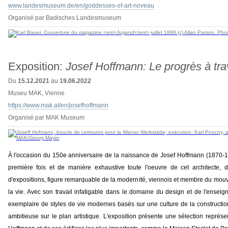
www.landesmuseum.de/en/goddesses-of-art-noveau
Organisé par Badisches Landesmuseum
Exposition:
Josef Hoffmann: Le progrès à tra
Du
15.12.2021
au
19.06.2022
Museu MAK, Vienne
https://www.mak.at/en/josefhoffmann
Organisé par MAK Museum
À l'occasion du 150e anniversaire de la naissance de Josef Hoffmann (1870-1
première fois et de manière exhaustive toute l'oeuvre de cet architecte, d
d'expositions, figure remarquable de la modernité, viennois et membre du mouv
la vie. Avec son travail infatigable dans le domaine du design et de l'ense
exemplaire de styles de vie modernes basés sur une culture de la construction 
ambitieuse sur le plan artistique. L'exposition présente une sélection représe