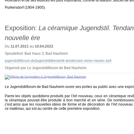
Hoffmann et de ses édifices les plus importants, comme la Maison Stoclet de Br
Purkersdorf (1904-1905).
Exposition:
La céramique Jugendstil. Tendan
nouvelle ère
Du
11.07.2021
au
10.04.2022
Sprudelhof. Bad Haus 3, Bad Nauheim
jugendstilforum.de/jugendstilkeramik-tendenzen-einer-neuen-zeit
Organisé par Le Jugendstilforum de Bad Nauheim
Le Jugendstilforum de Bad Nauheim ouvre ses portes au public avec une expos
Parmi les objets quotidiens produits par l'Art nouveau, ceux en céramique revê
la céramique pouvait être produite à bon marché et en série. De nombreuses 
c'est ainsi que les nouvelles idées de forme et de décoration de l'Art nouve
ce matériau, qui est au centre de cette première exposition.