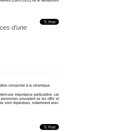
uxelles (1905-1911) ou le sanatorium
ces d'une
ition consacrée à la céramique.
tent une importance particulière, car
personnes pouvaient se les offrir et
au se sont répandues, notamment avec