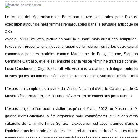
Le Museu del Modernisme de Barcelona rouvre ses portes pour l'exposit
exposition autour de neuf femmes remarquables dans le paysage artistique de 
XXe.
Avec plus 300 œuvres, picturales pour la plupart, mais aussi des sculptures,
l'exposition présente une nouvelle vision de la relation entre les deux capita
commence par des modèles comme Madeleine de Boisguillaume, Stéphanie 
Germaine Gargallo, et elle est enrichie par la vision féminine d'artistes comm
Lucie Cousturier et Olga Sacharoff. Elle vise ainsi à établir un dialogue entre 
artistes qui les ont immortalisées comme Ramon Casas, Santiago Rusiñol, Tou
L'exposition compte des œuvres du Museu Nacional d'Art de Catalunya, de Cau
Museu Víctor Balaguer, de la Fundació AMYC et de collections particulières.
L'exposition, que l'on pourra visiter jusqu'au 4 février 2022 au Museu del
galerie d'Art Gothsland, a été organisée pour commémorer le 50e anniversai
culturelle de la famille Pinós-Guirao. L'exposition est accompagnée d'une 
féminine dans le monde artistique et culturel au tournant du siècle. Les articl