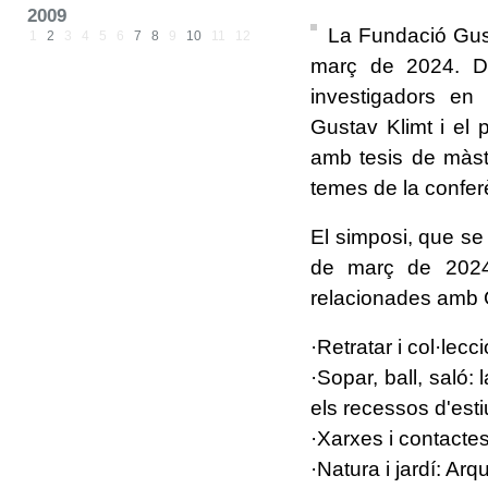
2009
La Fundació Gust
1
2
3
4
5
6
7
8
9
10
11
12
març de 2024. Di
investigadors en 
Gustav Klimt i el 
amb tesis de màste
temes de la confer
El simposi, que se
de març de 2024
relacionades amb Gu
·Retratar i col·lecc
·Sopar, ball, saló: 
els recessos d'esti
·Xarxes i contactes
·Natura i jardí: Arq