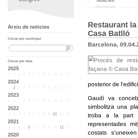
Notícies
Restaurant la 
Arxiu de noticies
Casa Batlló
Cercar per contingut
Barcelona, 09.04
Cercar per data
2025
1
2
3
4
5
6
7
8
9
10
11
12
2024
posterior de l'edifici
1
2
3
4
5
6
7
8
9
10
11
12
2023
Gaudí va concebr
1
2
3
4
5
6
7
8
9
10
11
12
simbolitza una pla
2022
1
2
3
4
5
6
7
8
9
10
11
12
troba a la part 
2021
representades mit
1
2
3
4
5
6
7
8
9
10
11
12
costats s'uneixe
2020