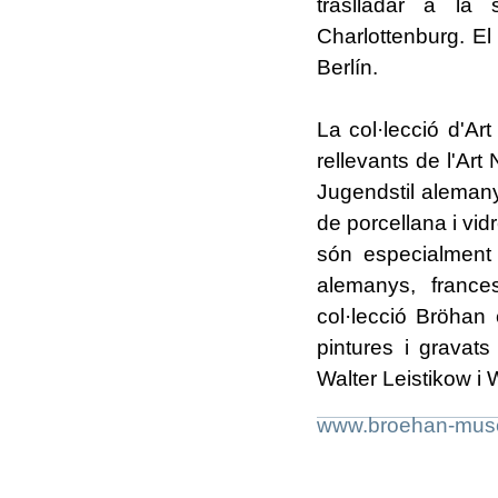
traslladar a la 
Charlottenburg. El
Berlín.
La col·lecció d'A
rellevants de l'Art
Jugendstil alemany
de porcellana i vid
són especialment
alemanys, franc
col·lecció Bröhan
pintures i gravat
Walter Leistikow i 
www.broehan-mus