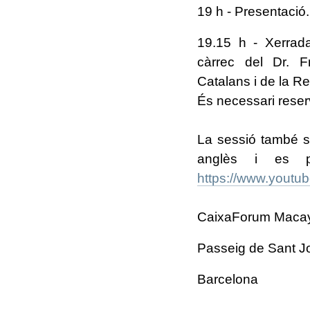
19 h - Presentació.
19.15 h - Xerrada
càrrec del Dr. F
Catalans i de la R
És necessari reser
La sessió també s
anglès i es p
https://www.youtu
CaixaForum Macay
Passeig de Sant J
Barcelona