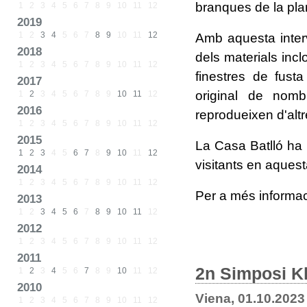
branques de la pla
1
2
3
4
5
6
7
8
9
10
11
12
2019
1
2
3
4
5
6
7
8
9
10
11
12
Amb aquesta interv
2018
dels materials inclo
1
2
3
4
5
6
7
8
9
10
11
12
finestres de fust
2017
original de nom
1
2
3
4
5
6
7
8
9
10
11
12
2016
reprodueixen d'alt
1
2
3
4
5
6
7
8
9
10
11
12
2015
La Casa Batlló ha i
1
2
3
4
5
6
7
8
9
10
11
12
visitants en aquest
2014
1
2
3
4
5
6
7
8
9
10
11
12
Per a més informa
2013
1
2
3
4
5
6
7
8
9
10
11
12
2012
1
2
3
4
5
6
7
8
9
10
11
12
2011
2n Simposi Kl
1
2
3
4
5
6
7
8
9
10
11
12
2010
Viena, 01.10.2023
1
2
3
4
5
6
7
8
9
10
11
12