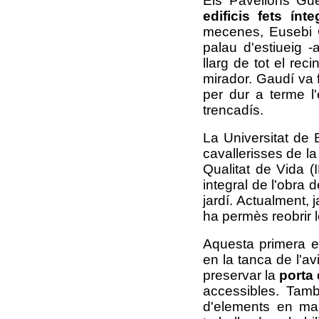
Els Pavellons Güe
edificis fets ín
mecenes, Eusebi Gü
palau d'estiueig -
llarg de tot el rec
mirador. Gaudí va f
per dur a terme l'
trencadís.
La Universitat de B
cavallerisses de la 
Qualitat de Vida (
integral de l'obra 
jardí. Actualment, 
ha permès reobrir l
Aquesta primera et
en la tanca de l'a
preservar la
porta 
accessibles. Tamb
d'elements en mal