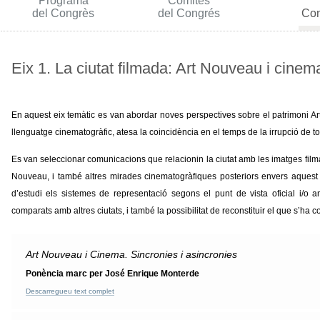
Programa
Comitès
del Congrès
del Congrés
Con
Eix 1. La ciutat filmada: Art Nouveau i cinem
En aquest eix temàtic es van abordar noves perspectives sobre el patrimoni Art
llenguatge cinematogràfic, atesa la coincidència en el temps de la irrupció de to
Es van seleccionar comunicacions que relacionin la ciutat amb les imatges filma
Nouveau, i també altres mirades cinematogràfiques posteriors envers aquest 
d’estudi els sistemes de representació segons el punt de vista oficial i/o a
comparats amb altres ciutats, i també la possibilitat de reconstituir el que s’ha 
Art Nouveau i Cinema. Sincronies i asincronies
Ponència marc per José Enrique Monterde
Descarregueu text complet