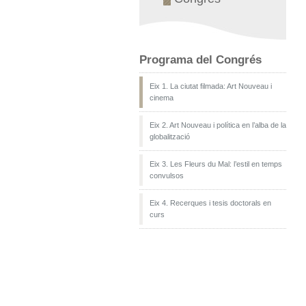
Programa del Congrés
Eix 1. La ciutat filmada: Art Nouveau i
cinema
Eix 2. Art Nouveau i política en l’alba de la
globalització
Eix 3. Les Fleurs du Mal: l’estil en temps
convulsos
Eix 4. Recerques i tesis doctorals en
curs