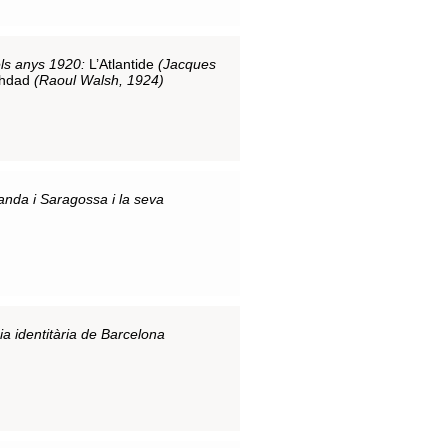
els anys 1920:
L’Atlantide
(Jacques
ghdad
(Raoul Walsh, 1924)
anda i Saragossa i la seva
ia identitària de Barcelona