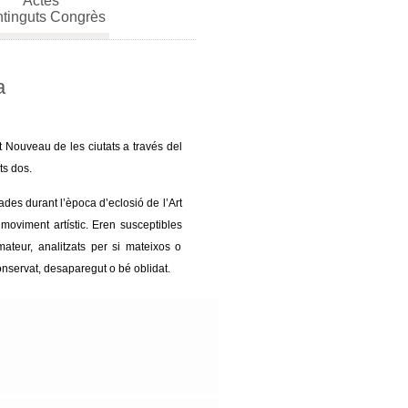
Actes
tinguts Congrès
a
 Nouveau de les ciutats a través del
ts dos.
des durant l’època d’eclosió de l’Art
moviment artístic. Eren susceptibles
mateur, analitzats per si mateixos o
conservat, desaparegut o bé oblidat.