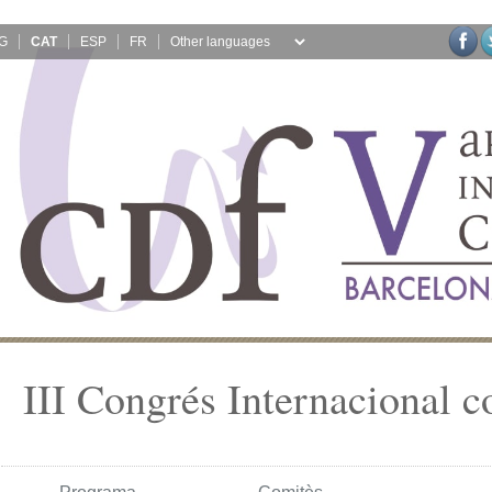
G
CAT
ESP
FR
III Congrés Internacional 