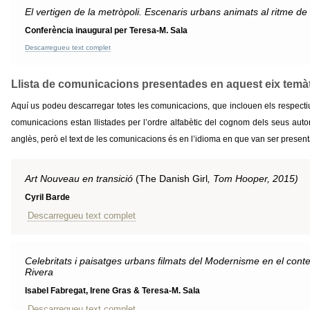
El vertigen de la metròpoli. Escenaris urbans animats al ritme de
Conferència inaugural per Teresa-M. Sala
Descarregueu text complet
Llista de comunicacions presentades en aquest eix temàt
Aquí us podeu descarregar totes les comunicacions, que inclouen els respectius
comunicacions estan llistades per l’ordre alfabètic del cognom dels seus autor
anglès, però el text de les comunicacions és en l’idioma en que van ser presen
Art Nouveau en transició
(The Danish Girl
, Tom Hooper, 2015)
Cyril Barde
Descarregueu text complet
Celebritats i paisatges urbans filmats del Modernisme en el cont
Rivera
Isabel Fabregat, Irene Gras & Teresa-M. Sala
Descarregueu text complet