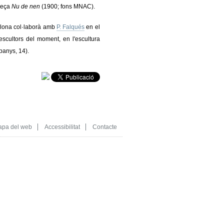
peça
Nu de nen
(1900; fons MNAC).
celona col·laborà amb
P. Falqués
en el
 escultors del moment, en l'escultura
panys, 14).
pa del web
Accessibilitat
Contacte