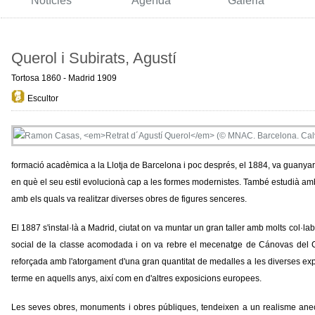
Notícies
Agenda
Galeria
Querol i Subirats, Agustí
Tortosa 1860 - Madrid 1909
Escultor
formació acadèmica a la Llotja de Barcelona i poc després, el 1884, va guan
en què el seu estil evolucionà cap a les formes modernistes. També estudià amb
amb els quals va realitzar diverses obres de figures senceres.
El 1887 s'instal·là a Madrid, ciutat on va muntar un gran taller amb molts col·l
social de la classe acomodada i on va rebre el mecenatge de Cánovas del Cas
reforçada amb l'atorgament d'una gran quantitat de medalles a les diverses ex
terme en aquells anys, així com en d'altres exposicions europees.
Les seves obres, monuments i obres públiques, tendeixen a un realisme ane