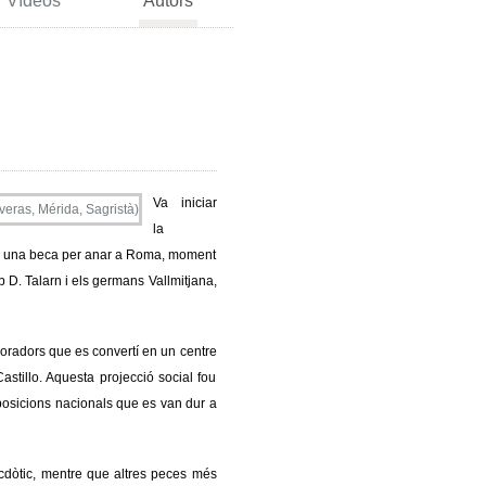
Vídeos
Autors
Va iniciar
la
yar una beca per anar a Roma, moment
 D. Talarn i els germans Vallmitjana,
aboradors que es convertí en un centre
tillo. Aquesta projecció social fou
posicions nacionals que es van dur a
cdòtic, mentre que altres peces més