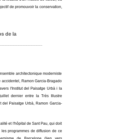
objectif de promouvoir la conservation,
s de la
'ensemble architectonique moderniste
ire accidentel, Ramon Garcia-Bragado
vers l'Institut del Paisatge Urbà i la
llet dernier entre la Très Illustre
itut del Paisatge Urbà, Ramon Garcia-
ité et l'hôpital de Sant Pau, qui doit
a les programmes de diffusion de ce
dernisme de Barcelone (lien vers