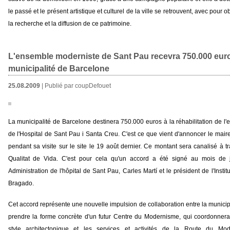
le passé et le présent artistique et culturel de la ville se retrouvent, avec pour 
la recherche et la diffusion de ce patrimoine.
L'ensemble moderniste de Sant Pau recevra 750.000 euro
municipalité de Barcelone
25.08.2009
| Publié par coupDefouet
La municipalité de Barcelone destinera 750.000 euros à la réhabilitation de l
de l'Hospital de Sant Pau i Santa Creu. C'est ce que vient d'annoncer le ma
pendant sa visite sur le site le 19 août dernier. Ce montant sera canalisé à tra
Qualitat de Vida. C'est pour cela qu'un accord a été signé au mois de jui
Administration de l'hôpital de Sant Pau, Carles Martí et le président de l'Inst
Bragado.
Cet accord représente une nouvelle impulsion de collaboration entre la municipal
prendre la forme concrète d'un futur Centre du Modernisme, qui coordonner
style architectonique et les services et activités de la Route du Mo