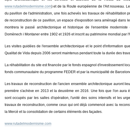
www.rutadelmodernisme.com
) et de la Route européenne de l'Art nouveau. Le
du pavillon de l'administration, une fois achevés les travaux de réhabilitation
de reconstruction de ce pavillon, un espace d'exposition sera aménagé dans le 
montrera le passé architectonique et historique de l'ensemble moderniste c
Domènech i Montaner entre 1902 et 1926 et inscrit au patrimoine mondial par
Les visites guidées de l'ensemble architectonique et le point d'information que 
Qualitat de Vida depuis 2006 seront maintenus pendant toute la durée des trav
La réhabilitation du site est financée par le fonds espagnol d'investissement lo
fonds communautaire du programme FEDER et par la municipalité de Barcelon
Les travaux de reconstruction de l'ancien ensemble architectonique auront lieu
première s'achève en 2013 et la deuxième en 2016. Une fois que l'on aura év
sont occupés par les salles d'opération, l'unité des soins intensifs et les urge
travaux de reconstruction, comme ceux qui ont déjà commencé avec la reconst
la Mercè et la consolidation de certains éléments des façades.
www.rutadelmodernisme.com