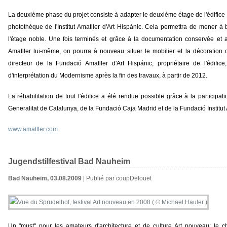
La deuxième phase du projet consiste à adapter le deuxième étage de l'édifice po
photothèque de l'Institut Amatller d'Art Hispànic. Cela permettra de mener à b
l'étage noble. Une fois terminés et grâce à la documentation conservée et 
Amatller lui-même, on pourra à nouveau situer le mobilier et la décoration 
directeur de la Fundació Amatller d'Art Hispánic, propriétaire de l'édifice
d'interprétation du Modernisme après la fin des travaux, à partir de 2012.
La réhabilitation de tout l'édifice a été rendue possible grâce à la participa
Generalitat de Catalunya, de la Fundació Caja Madrid et de la Fundació Institut 
www.amatller.com
Jugendstilfestival Bad Nauheim
Bad Nauheim, 03.08.2009
| Publié par coupDefouet
Un "must" pour les amateurs d'architecture et de culture Art nouveau: le 