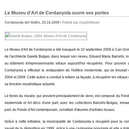
Le Museu d'Art de Cerdanyola ouvre ses portes
Cerdanyola del Vallès, 20.10.2009
| Publié par coupDefouet
Le Museu d'Art de Cerdanyola a été inauguré le 10 septembre 2009 à Can Do
de l'architecte Gaietà Buïgas, dans lequel son neveu, Eduard Maria Balcells, int
au bâtiment d'impressionnants vitraux aujourd'hui récupérés. Pour pouvoir a
Cerdanyola a effectué la restauration de l'édifice moderniste, qui se trouvait
2004 et 2009. Cette action a conduit à refaire sa façade, à récupérer les vitraux 
sa fonction muséistique actuelle.
Le fonds du musée, qui provient principalement de dons, est composé du Fond
moderniste et Art déco d'une part, avec les collections Balcells-Buïgas, Ismae
part, du Fonds d'Art contemporain, constitué d'œuvres d'artistes locaux.
Grâce à cette initiative, la municipalité de Cerdanyola a récupéré pour la co
sauvé de la démolition en 1999, grâce à une campagne populaire et elle a doté 