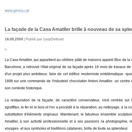
www.girona.cat
La façade de la Casa Amatller brille à nouveau de sa sple
18.08.2009
| Publié par coupDefouet
La Casa Amatller, qui appartient au célèbre pâté de maisons appelé Bloc de la 
Barcelone, a retrouvé l'état original de sa façade après 18 mois de travaux de 
d'un projet plus ambitieux: faire de cet édifice moderniste emblématique -q
1898 sur une commande de l'industriel chocolatier Antoni Amatller- un centre 
son contexte historique.
La restauration de la façade, de caractère conservateur, s'est centrée sur la
sgraffites, le fer et le bois et l'on a procédé à la réparation, au nettoyage, à la 
substitution d'éléments originaux. Maintenant, le fabuleux ensemble sculptura
Amatller, à son activité professionnelle et à ses passions -la photographie, l
voyages- et aux symboles et traditions catalanes, brille de toute sa splendeur.