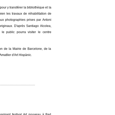
ur y transférer la bibliothèque et la
ien les travaux de réhabilitation de
aux photographies prises par Antoni
originaux. D'après Santiago Alcolea,
, le public pourra visiter le centre
tion de la Mairie de Barcelone, de la
Amatller d'Art Hispànic.
charmant festival Art nouveau à Bad