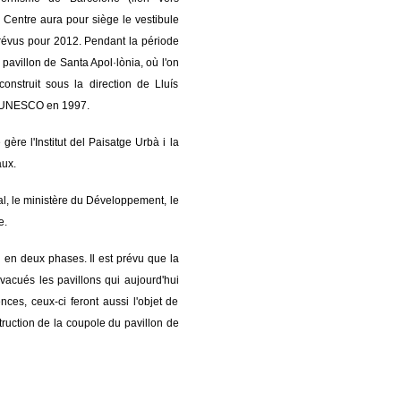
 Centre aura pour siège le vestibule
 prévus pour 2012. Pendant la période
pavillon de Santa Apol·lònia, où l'on
onstruit sous la direction de Lluís
 l'UNESCO en 1997.
gère l'Institut del Paisatge Urbà i la
aux.
cal, le ministère du Développement, le
e.
 en deux phases. Il est prévu que la
acués les pavillons qui aujourd'hui
nces, ceux-ci feront aussi l'objet de
ruction de la coupole du pavillon de