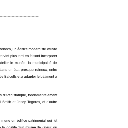
mènech, un édifice moderniste œuvre
ervint plus tard en faisant incorporer
briter le musée, la municipalité de
 dans un état presque ruineux, entre
de Balcells et à adapter le bâtiment à
s d'Art historique, fondamentalement
l Smith et Josep Togores, et d'autre
mmune un édifice patrimonial qui fut
la localité d'un musée de valeur, où