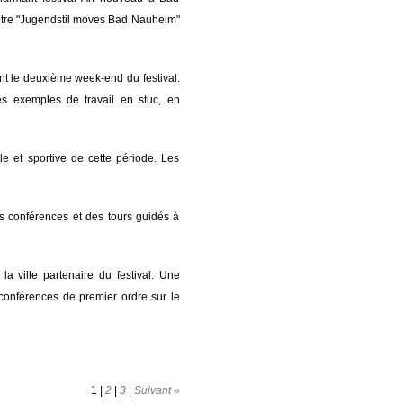
titre "Jugendstil moves Bad Nauheim"
nt le deuxième week-end du festival.
es exemples de travail en stuc, en
le et sportive de cette période. Les
s conférences et des tours guidés à
 ville partenaire du festival. Une
 conférences de premier ordre sur le
1
|
2
|
3
|
Suivant »