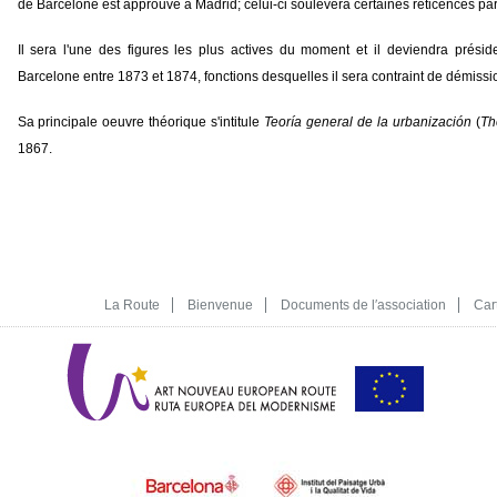
de Barcelone est approuvé à Madrid; celui-ci soulèvera certaines réticences pa
Il sera l'une des figures les plus actives du moment et il deviendra présid
Barcelone entre 1873 et 1874, fonctions desquelles il sera contraint de démissi
Sa principale oeuvre théorique s'intitule
Teoría general de la urbanización
(
Th
1867.
La Route
Bienvenue
Documents de l′association
Car