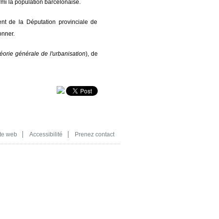
rmi la population barcelonaise.
ent de la Députation provinciale de
onner.
éorie générale de l'urbanisation
), de
te web
Accessibilité
Prenez contact