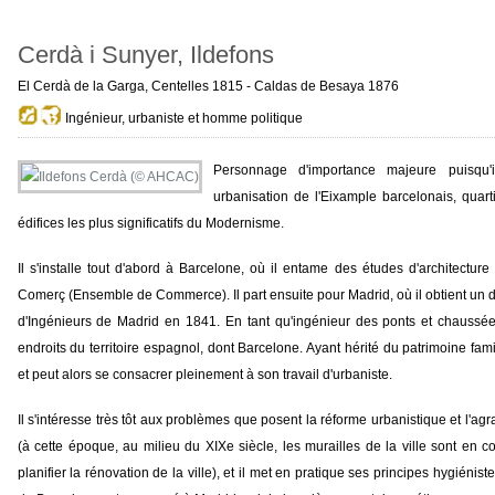
Cerdà i Sunyer, Ildefons
El Cerdà de la Garga, Centelles 1815 - Caldas de Besaya 1876
Ingénieur, urbaniste et homme politique
Personnage d'importance majeure puisqu'
urbanisation de l'Eixample barcelonais, quart
édifices les plus significatifs du Modernisme.
Il s'installe tout d'abord à Barcelone, où il entame des études d'architectu
Comerç (Ensemble de Commerce). Il part ensuite pour Madrid, où il obtient un d
d'Ingénieurs de Madrid en 1841. En tant qu'ingénieur des ponts et chaussées de
endroits du territoire espagnol, dont Barcelone. Ayant hérité du patrimoine fam
et peut alors se consacrer pleinement à son travail d'urbaniste.
Il s'intéresse très tôt aux problèmes que posent la réforme urbanistique et l'ag
(à cette époque, au milieu du XIXe siècle, les murailles de la ville sont en c
planifier la rénovation de la ville), et il met en pratique ses principes hygiénis