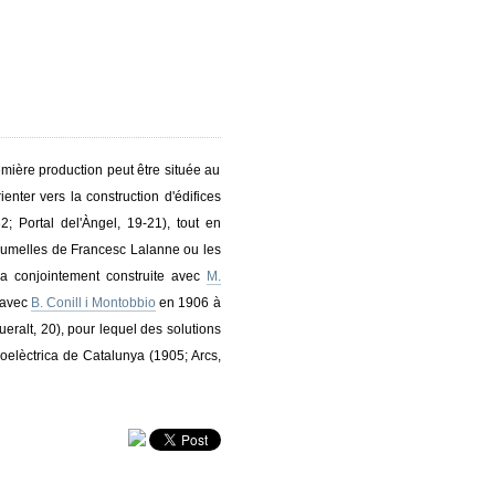
emière production peut être située au
enter vers la construction d'édifices
Portal del'Àngel, 19-21), tout en
ns jumelles de Francesc Lalanne ou les
 a conjointement construite avec
M.
e avec
B. Conill i Montobbio
en 1906 à
eralt, 20), pour lequel des solutions
roelèctrica de Catalunya (1905; Arcs,