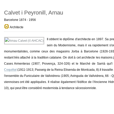
Calvet i Peyronill, Arnau
Barcelone 1874 - 1956
Architecte
Il obtient le diplôme d'architecte en 1897. Sa pr
sein du Modernisme, mais il va rapidement s'ori
monumentalistes, comme ceux des magasins Jorba à Barcelone (1926-1932; 
restant très attaché à la tradition catalane. On doit à cet architecte les maiso
Cases Armenteras (1907; Provença, 324-326) et le Marché de Sarrià qui'l
Coquillat
(1911-1913; Passeig de la Reina Elisenda de Montcada, 8).Il travaill
l'ensemble du Funiculaire de Vallvidrera (1905; Avinguda de Vallvidrera, 66 - Qu
viennoises ont été appliquées. Il réalise également l'édifice de l'Ancienne Hid
10), qui peut être considéré modernista à tendance sécessionniste.