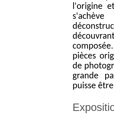
l'origine 
s'achèv
déconstru
découvran
composée.
pièces ori
de photogr
grande pa
puisse
être 
Expositi