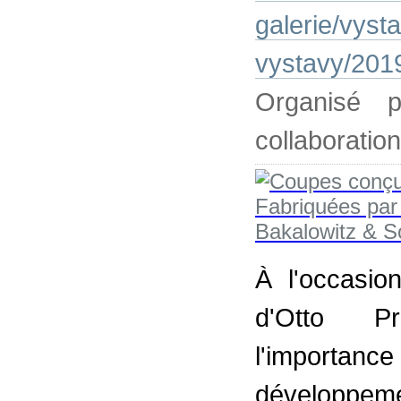
galerie/vyst
vystavy/2019
Organisé 
collaboratio
À l'occasio
d'Otto Pru
l'import
développemen