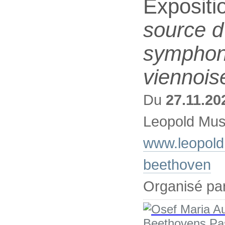
Expositi
source d'
symphoni
viennois
Du
27.11.20
Leopold Mus
www.leopoldm
beethoven
Organisé pa