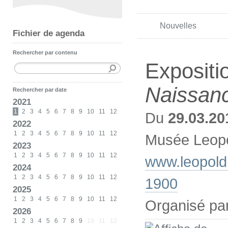
Nouvelles
Fichier de agenda
Rechercher par contenu
Expositi
Naissanc
Rechercher par date
2021
1
2
3
4
5
6
7
8
9
10
11
12
Du
29.03.20
2022
1
2
3
4
5
6
7
8
9
10
11
12
Musée Leopo
2023
1
2
3
4
5
6
7
8
9
10
11
12
www.leopold
2024
1
2
3
4
5
6
7
8
9
10
11
12
1900
2025
1
2
3
4
5
6
7
8
9
10
11
12
Organisé pa
2026
1
2
3
4
5
6
7
8
9
10
11
12