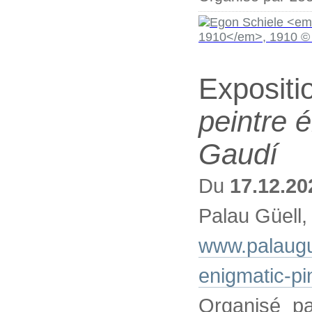
Expositi
peintre 
Gaudí
Du
17.12.20
Palau Güell,
www.palaugue
enigmatic-pin
Organisé pa