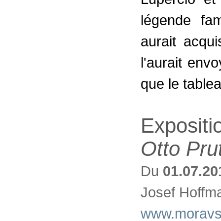
légende fam
aurait acqu
l'aurait env
que le table
Expositi
Otto Pru
Du
01.07.20
Josef Hoffm
www.moravsk