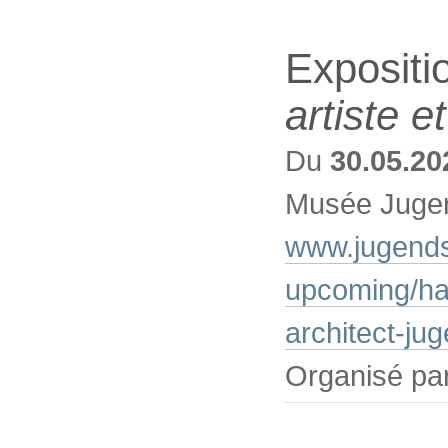
Expositi
artiste e
Du
30.05.20
Musée Jugen
www.jugendst
upcoming/har
architect-ju
Organisé par