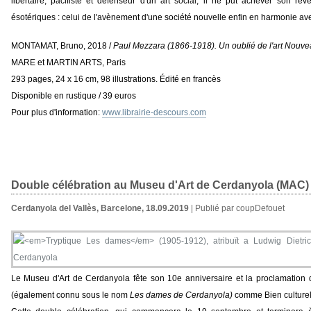
libertaire, pacifiste et défenseur d'un art social, il ne put achever son rêve
ésotériques : celui de l'avènement d'une société nouvelle enfin en harmonie ave
MONTAMAT, Bruno, 2018 /
Paul Mezzara (1866-1918). Un oublié de l'art Nouv
MARE et MARTIN ARTS, Paris
293 pages, 24 x 16 cm, 98 illustrations. Édité en francès
Disponible en rustique / 39 euros
Pour plus d'information:
www.librairie-descours.com
Double célébration au Museu d'Art de Cerdanyola (MAC)
Cerdanyola del Vallès, Barcelone, 18.09.2019
| Publié par coupDefouet
Le Museu d'Art de Cerdanyola fête son 10e anniversaire et la proclamation
(également connu sous le nom
Les dames de Cerdanyola)
comme Bien culturel d