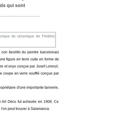
nds qui sont
 con farolillo
du peintre barcelonais
 une figure en terre cuite en forme de
e et onyx conçue par Josef Lorenzl,
ne coupe en verre soufflé conçue par
opriétaire d'une importante tannerie,
 y Art Déco fut achevée en 1906. Ce
 l'on peut trouver à Salamanca.