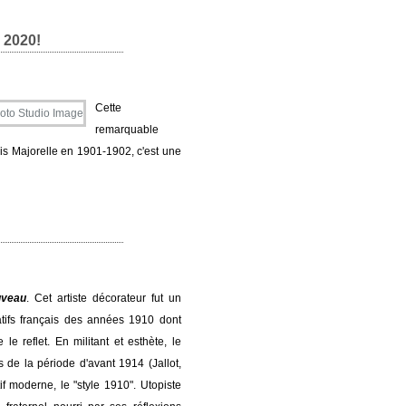
r 2020!
Cette
remarquable
s Majorelle en 1901-1902, c'est une
uveau
. Cet artiste décorateur fut un
tifs français des années 1910 dont
le reflet. En militant et esthète, le
s de la période d'avant 1914 (Jallot,
if moderne, le "style 1910". Utopiste