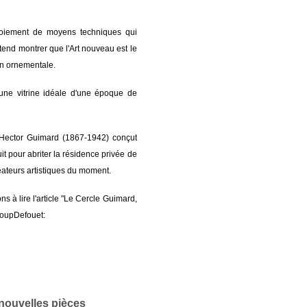
déploiement de moyens techniques qui
étend montrer que l'Art nouveau est le
on ornementale.
 une vitrine idéale d'une époque de
 Hector Guimard (1867-1942) conçut
uit pour abriter la résidence privée de
réateurs artistiques du moment.
 à lire l'article "Le Cercle Guimard,
coupDefouet:
nouvelles pièces