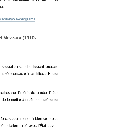
 la fin décembre 2019, inclut des
ée.
tcerdanyola-/programa
el Mezzara (1910-
ssociation sans but lucratif, prépare
 musée consacré à l'architecte Hector
rités sur l'intérêt de garder l'hôtel
de le mettre à profit pour présenter
 forces pour mener à bien ce projet,
gociation initié avec l'État devrait