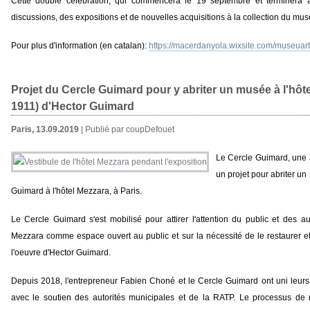
Cette double célébration, qui commencera le 19 septembre et terminera à
discussions, des expositions et de nouvelles acquisitions à la collection du mus
Pour plus d'information (en catalan):
https://macerdanyola.wixsite.com/museuar
Projet du Cercle Guimard pour y abriter un musée à l'hôt
1911) d'Hector Guimard
Paris, 13.09.2019
| Publié par coupDefouet
Le Cercle Guimard, une a
un projet pour abriter un
Guimard à l'hôtel Mezzara, à Paris.
Le Cercle Guimard s'est mobilisé pour attirer l'attention du public et des auto
Mezzara comme espace ouvert au public et sur la nécessité de le restaurer et 
l'oeuvre d'Hector Guimard.
Depuis 2018, l'entrepreneur Fabien Choné et le Cercle Guimard ont uni leurs
avec le soutien des autorités municipales et de la RATP. Le processus de né