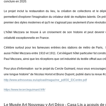
conclure en 2020.
Le projet inclut la restauration du lieu, la création de collections et le 
permettent d'explorer l'imagination du créateur doté de multiples talents. On pr
premier des styles modernes et qu'il ne s'agissait pas seulement d'une révoluti
L'hôtel Mezzara se trouve à un croisement de son histoire et peut devenir
créativité exceptionnelle en France.
Célèbre surtout pour les fameuses entrées des stations de métro de Paris,
aussi l'hôtel Mezzara entre 1910 et 1911. Cet élégant hôtel particulier fut constr
Paul Mezzara, ainsi que les réceptions que cet industriel du textile offrait aux c
Pour plus d'information sur le projet du Cercle Guimard, nous vous encourageons
une longue histoire" de Nicolas Horiot et Bruno Dupont, publié dans la revue #
http://www.artnouveau.eu/upload/magazine_pdf/30_ElCentre.pdf
https://www.lecercleguimard.fr/fr/
Le Musée Art Nouveau y Art Déco - Casa Lis a acquis de 