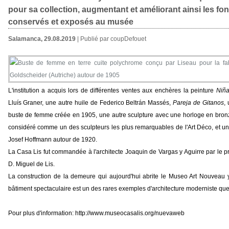
pour sa collection, augmentant et améliorant ainsi les fo
conservés et exposés au musée
Salamanca, 29.08.2019
| Publié par coupDefouet
L'institution a acquis lors de différentes ventes aux enchères la peinture
Niña
Lluís Graner, une autre huile de Federico Beltrán Massés,
Pareja de Gitanos
,
buste de femme créée en 1905, une autre sculpture avec une horloge en bronz
considéré comme un des sculpteurs les plus remarquables de l'Art Déco, et u
Josef Hoffmann autour de 1920.
La Casa Lis fut commandée à l'architecte Joaquin de Vargas y Aguirre par le pr
D. Miguel de Lis.
La construction de la demeure qui aujourd'hui abrite le Museo Art Nouveau
bâtiment spectaculaire est un des rares exemples d'architecture moderniste que
Pour plus d'information: http://www.museocasalis.org/nuevaweb