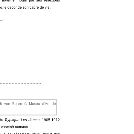
 fraternel nourri par ses réflexions
c le décor de son cadre de vie.
eau
 du
Tryptique Les dames
, 1905-1912
'Intérêt national.