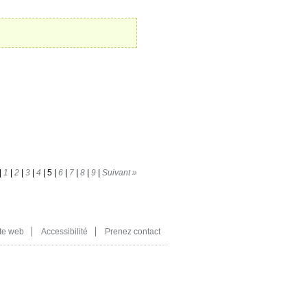
|
1
|
2
|
3
|
4
|
5
|
6
|
7
|
8
|
9
|
Suivant »
te web
Accessibilité
Prenez contact