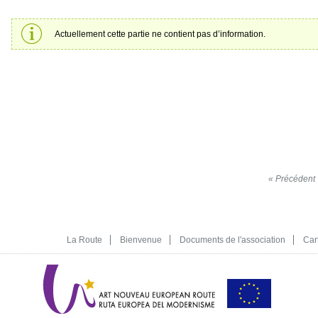
Actuellement cette partie ne contient pas d’information.
« Précédent
La Route
Bienvenue
Documents de l′association
Car