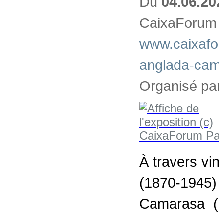
Du
04.06.20
CaixaForum
www.caixafo
anglada-ca
Organisé pa
À travers vi
(1870-194
Camarasa (1