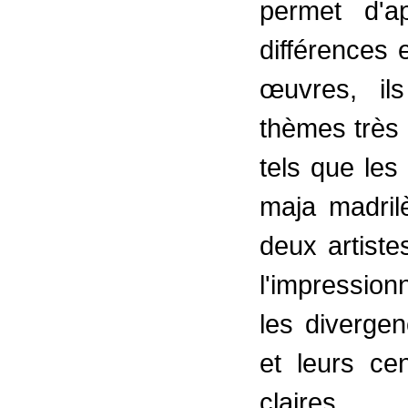
permet d'a
différences 
œuvres, il
thèmes très 
tels que les
maja madril
deux artiste
l'impressio
les diverge
et leurs cen
claires.