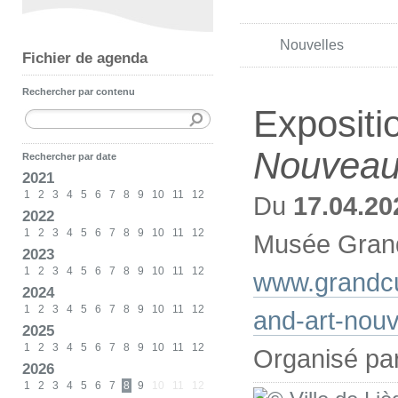
Nouvelles
Fichier de agenda
Rechercher par contenu
Expositi
Nouvea
Rechercher par date
2021
1
2
3
4
5
6
7
8
9
10
11
12
Du
17.04.20
2022
1
2
3
4
5
6
7
8
9
10
11
12
Musée Grand
2023
1
2
3
4
5
6
7
8
9
10
11
12
www.grandcu
2024
1
2
3
4
5
6
7
8
9
10
11
12
and-art-nou
2025
1
2
3
4
5
6
7
8
9
10
11
12
Organisé pa
2026
1
2
3
4
5
6
7
8
9
10
11
12