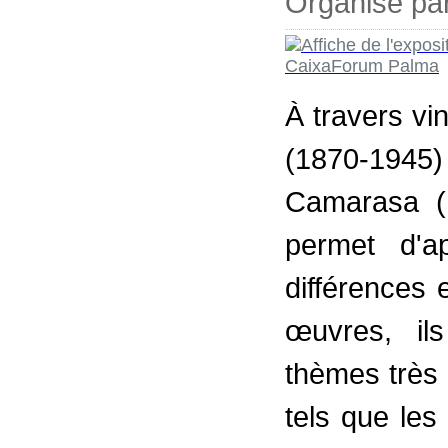
Organisé pa
À travers vi
(1870-194
Camarasa (1
permet d'a
différences 
œuvres, il
thèmes très 
tels que les