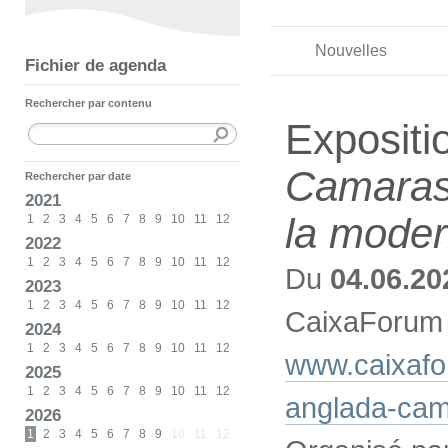
Nouvelles
Fichier de agenda
Rechercher par contenu
Expositi
Camarasa
Rechercher par date
2021
la moder
1
2
3
4
5
6
7
8
9
10
11
12
2022
1
2
3
4
5
6
7
8
9
10
11
12
Du
04.06.20
2023
1
2
3
4
5
6
7
8
9
10
11
12
CaixaForum
2024
1
2
3
4
5
6
7
8
9
10
11
12
www.caixafo
2025
1
2
3
4
5
6
7
8
9
10
11
12
anglada-ca
2026
1
2
3
4
5
6
7
8
9
10
11
12