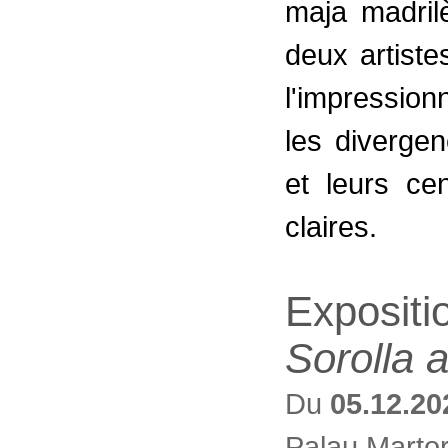
maja madril
deux artiste
l'impressio
les diverge
et leurs cen
claires.
Expositi
Sorolla 
Du
05.12.20
Palau Martor