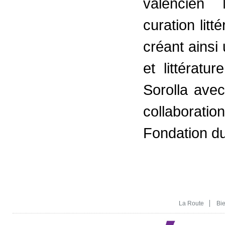
valencien
curation litt
créant ainsi 
et littérat
Sorolla ave
collaborat
Fondation d
La Route
Bi