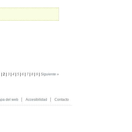
1
|
2
|
3
|
4
|
5
|
6
|
7
|
8
|
9
|
Siguiente »
pa del web
Accesibilidad
Contacto