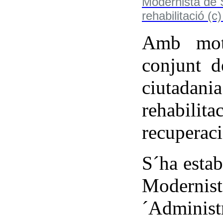
Amb moti
conjunt 
ciutadania
rehabilit
recuperaci
S´ha estab
Moderni
´Adminis